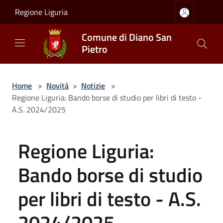
Salta al contenuto principale
Regione Liguria
Comune di Diano San
Pietro
Home
>
Novità
>
Notizie
>
Regione Liguria: Bando borse di studio per libri di testo -
A.S. 2024/2025
Regione Liguria:
Bando borse di studio
per libri di testo - A.S.
2024/2025