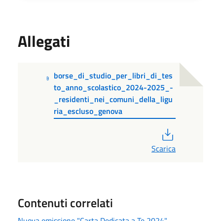
Allegati
borse_di_studio_per_libri_di_tes
to_anno_scolastico_2024-2025_-
_residenti_nei_comuni_della_ligu
ria_escluso_genova
PDF
Scarica
Contenuti correlati
Nuova emissione "Carta Dedicata a Te 2024" -