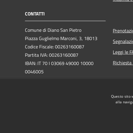
CONTATTI
Comune di Diano San Pietro
Prenotaz
Piazza Guglielmo Marconi, 3, 18013
Segnalazi
Codice Fiscale: 00263160087
Leggi le 
Partita IVA: 00263160087
Richiesta
IBAN: IT 70 I 03069 49000 10000
0046005
PEC:
comune.dianosanpietro@pec.it
Centralino Unico:
0183 49212
Questo sito 
alla navig
RSS
Accessibilità
Privacy
Cookie
Mappa de