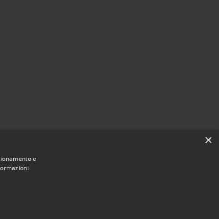
×
nzionamento e
nformazioni
Municipium
Accesso
 di Diano San Pietro • Powered by
•