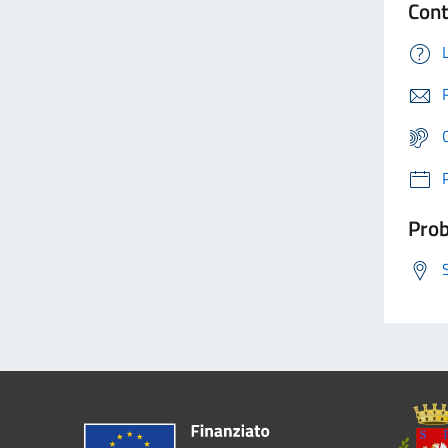
Cont
Prob