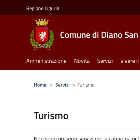
Salta al contenuto principale
Regione Liguria
Comune di Diano San 
Amministrazione
Novità
Servizi
Vivere 
Home
>
Servizi
>
Turismo
Turismo
Non sono presenti servizi per la categoria rich